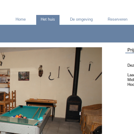
Home
Het huis
De omgeving
Reserveren
Pri
Dez
La
Mi
Ho