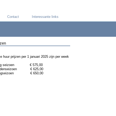
Contact
Interessante links
jzen
e huur prijzen per 1 januari
2025
zijn per week
ag seizoen € 575,00
ddenseizoen € 625,00
ogseizoen € 650,00